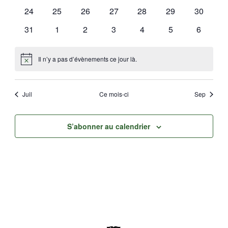
évènements
évènements
évènements
évènements
évènements
évènements
évèneme
0
0
0
0
0
0
0
24
25
26
27
28
29
30
évènements
évènements
évènements
évènements
évènements
évènements
évèneme
0
0
0
0
0
0
0
31
1
2
3
4
5
6
évènements
évènements
évènements
évènements
évènements
évènements
évèneme
Il n’y a pas d’évènements ce jour là.
Notice
Juil
Ce mois-ci
Sep
S’abonner au calendrier